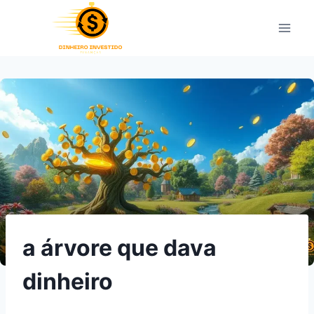
Pular
para
o
Conteúdo
a árvore que dava
dinheiro