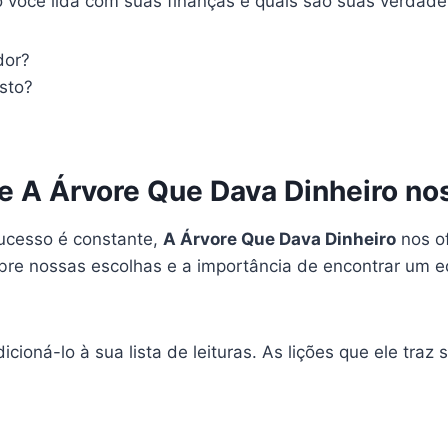
mo você lida com suas finanças e quais são suas verdade
dor?
sto?
e A Árvore Que Dava Dinheiro nos
ucesso é constante,
A Árvore Que Dava Dinheiro
nos of
bre nossas escolhas e a importância de encontrar um equ
dicioná-lo à sua lista de leituras. As lições que ele tr