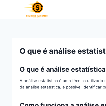
Pular
para
o
Conteúdo
O que é análise estatíst
O que é análise estatística
A análise estatística é uma técnica utilizada
da análise estatística, é possível identifica
Como funciona a análise es