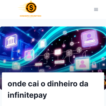
Pular
para
o
Conteúdo
onde cai o dinheiro da
infinitepay