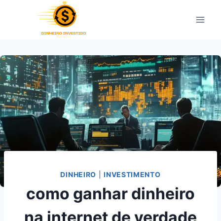
Pular
para
o
Conteúdo
DINHEIRO
|
INVESTIMENTO
como ganhar dinheiro
na internet de verdade