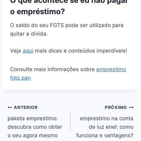
O que acontece se eu não pagar
o empréstimo?
O saldo do seu FGTS pode ser utilizado para
quitar a dívida.
Veja
aqui
mais dicas e conteúdos imperdíveis!
Consulte mais informações sobre
emprestimo
fgts pan
Navegação
ANTERIOR
PRÓXIMO
paketa emprestimo:
emprestimo na conta
de
descubra como obter
de luz enel: como
Post
o seu agora mesmo
funciona e vantagens?