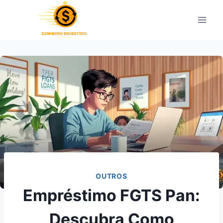
Pular
para
o
Conteúdo
OUTROS
Empréstimo FGTS Pan:
Descubra Como