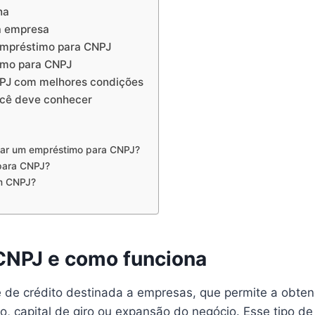
na
a empresa
empréstimo para CNPJ
timo para CNPJ
NPJ com melhores condições
ocê deve conhecer
itar um empréstimo para CNPJ?
para CNPJ?
om CNPJ?
CNPJ e como funciona
e crédito destinada a empresas, que permite a obtenç
, capital de giro ou expansão do negócio. Esse tipo de 