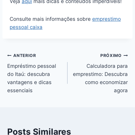
Veja
aqui
mais dicas e conteúdos imperdíveis!
Consulte mais informações sobre
emprestimo
pessoal caixa
Navegação
ANTERIOR
PRÓXIMO
Empréstimo pessoal
Calculadora para
de
do Itaú: descubra
emprestimo: Descubra
Post
vantagens e dicas
como economizar
essenciais
agora
Posts Similares