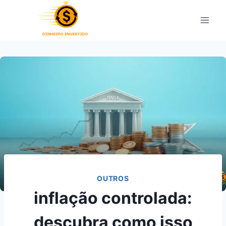
Pular
para
o
Conteúdo
OUTROS
inflação controlada:
descubra como isso