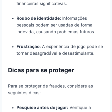
financeiras significativas.
Roubo de identidade:
Informações
pessoais podem ser usadas de forma
indevida, causando problemas futuros.
Frustração:
A experiência de jogo pode se
tornar desagradável e desestimulante.
Dicas para se proteger
Para se proteger de fraudes, considere as
seguintes dicas:
Pesquise antes de jogar:
Verifique a