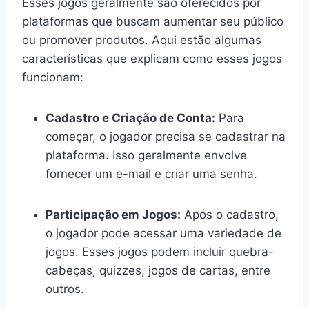
Esses jogos geralmente são oferecidos por
plataformas que buscam aumentar seu público
ou promover produtos. Aqui estão algumas
características que explicam como esses jogos
funcionam:
Cadastro e Criação de Conta:
Para
começar, o jogador precisa se cadastrar na
plataforma. Isso geralmente envolve
fornecer um e-mail e criar uma senha.
Participação em Jogos:
Após o cadastro,
o jogador pode acessar uma variedade de
jogos. Esses jogos podem incluir quebra-
cabeças, quizzes, jogos de cartas, entre
outros.