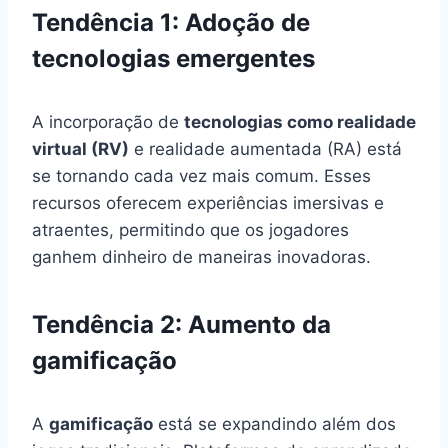
Tendência 1: Adoção de
tecnologias emergentes
A incorporação de
tecnologias como realidade
virtual (RV)
e realidade aumentada (RA) está
se tornando cada vez mais comum. Esses
recursos oferecem experiências imersivas e
atraentes, permitindo que os jogadores
ganhem dinheiro de maneiras inovadoras.
Tendência 2: Aumento da
gamificação
A
gamificação
está se expandindo além dos