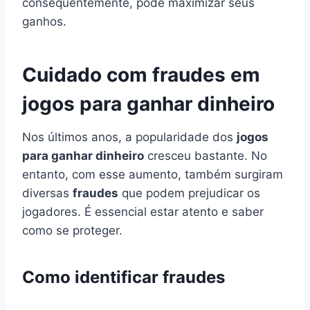
consequentemente, pode maximizar seus
ganhos.
Cuidado com fraudes em
jogos para ganhar dinheiro
Nos últimos anos, a popularidade dos
jogos
para ganhar dinheiro
cresceu bastante. No
entanto, com esse aumento, também surgiram
diversas
fraudes
que podem prejudicar os
jogadores. É essencial estar atento e saber
como se proteger.
Como identificar fraudes