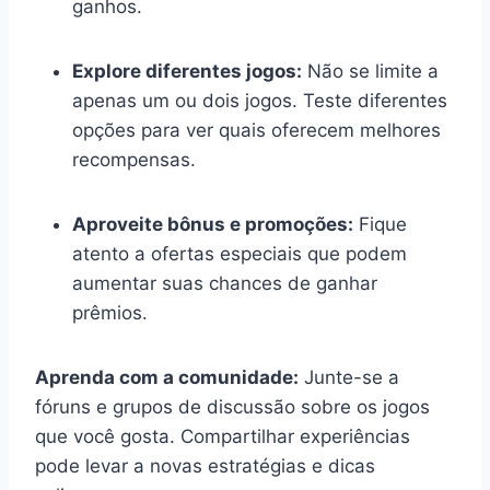
ganhos.
Explore diferentes jogos:
Não se limite a
apenas um ou dois jogos. Teste diferentes
opções para ver quais oferecem melhores
recompensas.
Aproveite bônus e promoções:
Fique
atento a ofertas especiais que podem
aumentar suas chances de ganhar
prêmios.
Aprenda com a comunidade:
Junte-se a
fóruns e grupos de discussão sobre os jogos
que você gosta. Compartilhar experiências
pode levar a novas estratégias e dicas