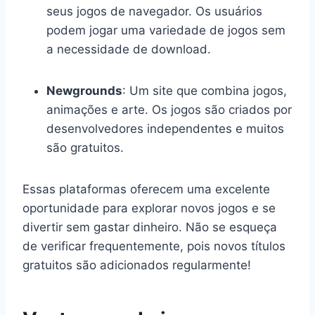
seus jogos de navegador. Os usuários
podem jogar uma variedade de jogos sem
a necessidade de download.
Newgrounds
: Um site que combina jogos,
animações e arte. Os jogos são criados por
desenvolvedores independentes e muitos
são gratuitos.
Essas plataformas oferecem uma excelente
oportunidade para explorar novos jogos e se
divertir sem gastar dinheiro. Não se esqueça
de verificar frequentemente, pois novos títulos
gratuitos são adicionados regularmente!