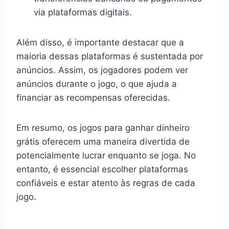
via plataformas digitais.
Além disso, é importante destacar que a
maioria dessas plataformas é sustentada por
anúncios. Assim, os jogadores podem ver
anúncios durante o jogo, o que ajuda a
financiar as recompensas oferecidas.
Em resumo, os jogos para ganhar dinheiro
grátis oferecem uma maneira divertida de
potencialmente lucrar enquanto se joga. No
entanto, é essencial escolher plataformas
confiáveis e estar atento às regras de cada
jogo.