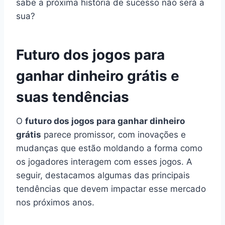
sabe a próxima história de sucesso não será a
sua?
Futuro dos jogos para
ganhar dinheiro grátis e
suas tendências
O
futuro dos jogos para ganhar dinheiro
grátis
parece promissor, com inovações e
mudanças que estão moldando a forma como
os jogadores interagem com esses jogos. A
seguir, destacamos algumas das principais
tendências que devem impactar esse mercado
nos próximos anos.