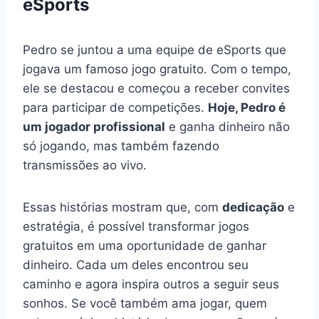
eSports
Pedro se juntou a uma equipe de eSports que
jogava um famoso jogo gratuito. Com o tempo,
ele se destacou e começou a receber convites
para participar de competições.
Hoje, Pedro é
um jogador profissional
e ganha dinheiro não
só jogando, mas também fazendo
transmissões ao vivo.
Essas histórias mostram que, com
dedicação
e
estratégia, é possível transformar jogos
gratuitos em uma oportunidade de ganhar
dinheiro. Cada um deles encontrou seu
caminho e agora inspira outros a seguir seus
sonhos. Se você também ama jogar, quem