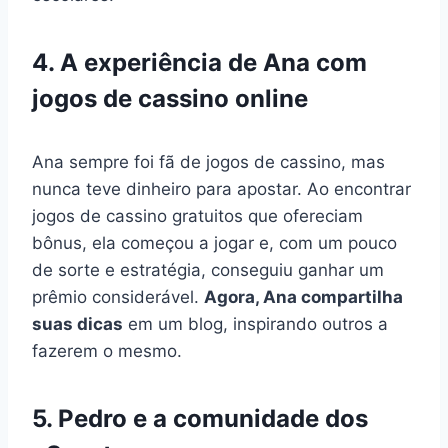
4. A experiência de Ana com
jogos de cassino online
Ana sempre foi fã de jogos de cassino, mas
nunca teve dinheiro para apostar. Ao encontrar
jogos de cassino gratuitos que ofereciam
bônus, ela começou a jogar e, com um pouco
de sorte e estratégia, conseguiu ganhar um
prêmio considerável.
Agora, Ana compartilha
suas dicas
em um blog, inspirando outros a
fazerem o mesmo.
5. Pedro e a comunidade dos