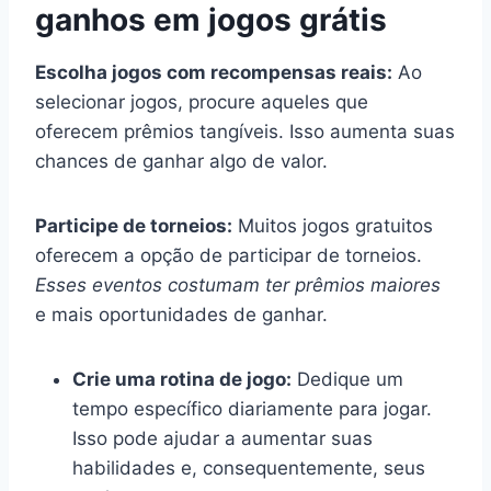
ganhos em jogos grátis
Escolha jogos com recompensas reais:
Ao
selecionar jogos, procure aqueles que
oferecem prêmios tangíveis. Isso aumenta suas
chances de ganhar algo de valor.
Participe de torneios:
Muitos jogos gratuitos
oferecem a opção de participar de torneios.
Esses eventos costumam ter prêmios maiores
e mais oportunidades de ganhar.
Crie uma rotina de jogo:
Dedique um
tempo específico diariamente para jogar.
Isso pode ajudar a aumentar suas
habilidades e, consequentemente, seus