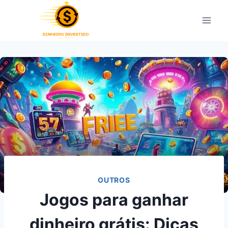
Pular
para
o
Conteúdo
OUTROS
Jogos para ganhar
dinheiro grátis: Dicas