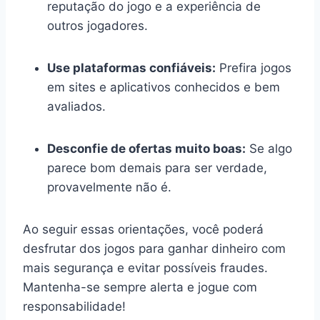
reputação do jogo e a experiência de
outros jogadores.
Use plataformas confiáveis:
Prefira jogos
em sites e aplicativos conhecidos e bem
avaliados.
Desconfie de ofertas muito boas:
Se algo
parece bom demais para ser verdade,
provavelmente não é.
Ao seguir essas orientações, você poderá
desfrutar dos jogos para ganhar dinheiro com
mais segurança e evitar possíveis fraudes.
Mantenha-se sempre alerta e jogue com
responsabilidade!