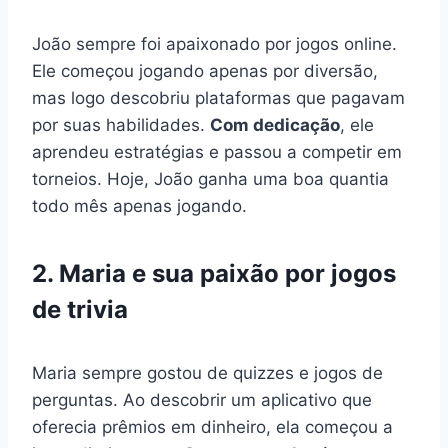
João sempre foi apaixonado por jogos online.
Ele começou jogando apenas por diversão,
mas logo descobriu plataformas que pagavam
por suas habilidades.
Com dedicação
, ele
aprendeu estratégias e passou a competir em
torneios. Hoje, João ganha uma boa quantia
todo mês apenas jogando.
2. Maria e sua paixão por jogos
de trivia
Maria sempre gostou de quizzes e jogos de
perguntas. Ao descobrir um aplicativo que
oferecia prêmios em dinheiro, ela começou a