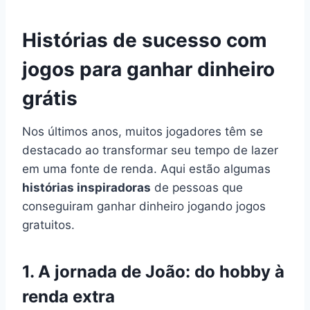
Histórias de sucesso com
jogos para ganhar dinheiro
grátis
Nos últimos anos, muitos jogadores têm se
destacado ao transformar seu tempo de lazer
em uma fonte de renda. Aqui estão algumas
histórias inspiradoras
de pessoas que
conseguiram ganhar dinheiro jogando jogos
gratuitos.
1. A jornada de João: do hobby à
renda extra