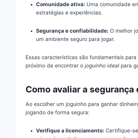
Comunidade ativa:
Uma comunidade enga
estratégias e experiências.
Segurança e confiabilidade:
O melhor jo
um ambiente seguro para jogar.
Essas características são fundamentais para 
próximo de encontrar o
joguinho ideal
para ga
Como avaliar a segurança 
Ao escolher um joguinho para ganhar dinheir
jogando de forma segura:
Verifique a licenciamento:
Certifique-se