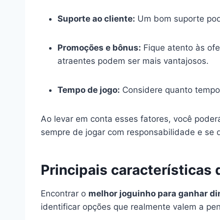
Suporte ao cliente:
Um bom suporte pode 
Promoções e bônus:
Fique atento às of
atraentes podem ser mais vantajosos.
Tempo de jogo:
Considere quanto tempo 
Ao levar em conta esses fatores, você pode
sempre de jogar com responsabilidade e se di
Principais características
Encontrar o
melhor joguinho para ganhar di
identificar opções que realmente valem a pe