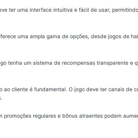
 ter uma interface intuitiva e fácil de usar, permitind
ferece uma ampla gama de opções, desde jogos de habil
jogo tenha um sistema de recompensas transparente e 
o cliente é fundamental. O jogo deve ter canais de co
.
 promoções regulares e bônus atraentes podem aument