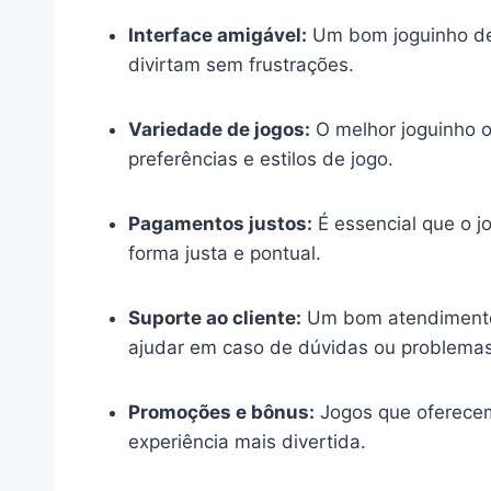
Interface amigável:
Um bom joguinho deve
divirtam sem frustrações.
Variedade de jogos:
O melhor joguinho o
preferências e estilos de jogo.
Pagamentos justos:
É essencial que o 
forma justa e pontual.
Suporte ao cliente:
Um bom atendimento a
ajudar em caso de dúvidas ou problemas
Promoções e bônus:
Jogos que oferecem
experiência mais divertida.