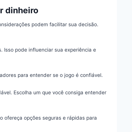
r dinheiro
nsiderações podem facilitar sua decisão.
 Isso pode influenciar sua experiência e
adores para entender se o jogo é confiável.
dável. Escolha um que você consiga entender
o ofereça opções seguras e rápidas para