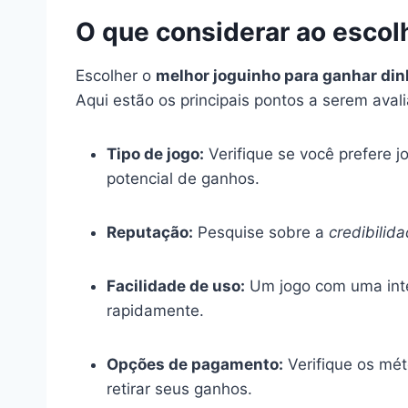
O que considerar ao escol
Escolher o
melhor joguinho para ganhar din
Aqui estão os principais pontos a serem aval
Tipo de jogo:
Verifique se você prefere 
potencial de ganhos.
Reputação:
Pesquise sobre a
credibilid
Facilidade de uso:
Um jogo com uma inte
rapidamente.
Opções de pagamento:
Verifique os mét
retirar seus ganhos.