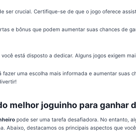
ser crucial. Certifique-se de que o jogo oferece assi
ertas e bônus que podem aumentar suas chances de g
você está disposto a dedicar. Alguns jogos exigem mai
rá fazer uma escolha mais informada e aumentar suas 
vertir!
 do melhor joguinho para ganhar d
nheiro
pode ser uma tarefa desafiadora. No entanto, al
na. Abaixo, destacamos os principais aspectos que você