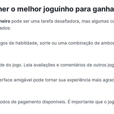
her o melhor joguinho para ganha
heiro
pode ser uma tarefa desafiadora, mas algumas co
iados:
jogos de habilidade, sorte ou uma combinação de ambos.
ade
do jogo. Leia avaliações e comentários de outros jog
rface amigável pode tornar sua experiência mais agra
odos de pagamento disponíveis. É importante que o jog