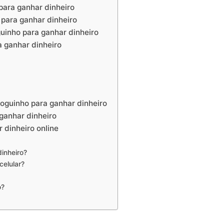
 para ganhar dinheiro
 para ganhar dinheiro
uinho para ganhar dinheiro
 ganhar dinheiro
oguinho para ganhar dinheiro
ganhar dinheiro
 dinheiro online
inheiro?
celular?
o?