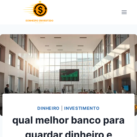
Pular
para
o
Conteúdo
DINHEIRO
|
INVESTIMENTO
qual melhor banco para
guardar dinheiro e