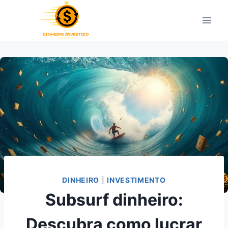
Pular
para
o
Conteúdo
DINHEIRO
|
INVESTIMENTO
Subsurf dinheiro:
Descubra como lucrar