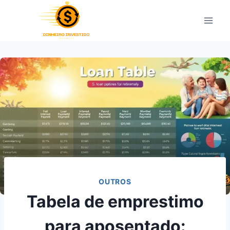
Pular
para
o
Conteúdo
OUTROS
Tabela de emprestimo
para aposentado: