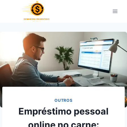
Pular
para
o
Conteúdo
OUTROS
Empréstimo pessoal
online no carne: